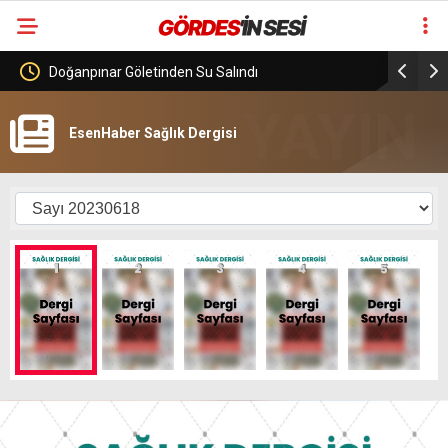
sı
Doğanpınar Göletinden Su Salındı
Görenez M
EsenHaber Sağlık Dergisi