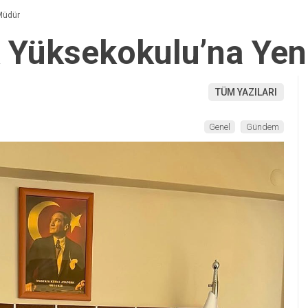
Müdür
 Yüksekokulu’na Yen
TÜM YAZILARI
Genel
Gündem