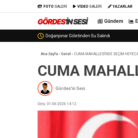
FOTO
GALERİ
VİDEO
GALERİ
YAZARLAR
Gündem
Görenez Mevkiinde Hafriyat Kamyonu 
Ana Sayfa
›
Genel
›
CUMA MAHALLESİ’NDE SEÇİM HEYEC
CUMA MAHALL
Gördes'in Sesi
Giriş: 01-06-2026 14:12