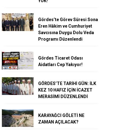
YOK!
Gördes’te Görev Süresi Sona
Eren Hâkim ve Cumhuriyet
Savcısına Duygu Dolu Veda
Programı Düzenlendi
Gördes Ticaret Odası
Aidatları Cep Yakıyor!
GÖRDES’TE TARİHİ GÜN: İLK
KEZ 10 HAFIZ İÇİN İCAZET
MERASİMİ DÜZENLENDİ
KARAYAĞCI GÖLETİ NE
ZAMAN AÇILACAK?