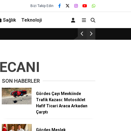
Bizi Takip Edin
Sağlık
Teknoloji
Gelenek bozulmadı… Başarı bu yıl d
ECANI
SON HABERLER
Gördes Çayı Mevkiinde
Trafik Kazası: Motosiklet
Hafif Ticari Araca Arkadan
Çarptı
Gördes Meslek