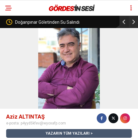
Doğanpınar Göletinden Su Salındı
Görenez Mevkii
Aziz ALTINTAŞ
e-posta:
p4yyd5kfev@wyoxafp.com
YAZARIN TÜM YAZILARI