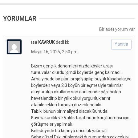
YORUMLAR
Bir adet yorum var
İsa KAVRUK
dedi ki:
Yanıtla
Mayıs 16, 2025, 2:50 pm
Bizim gençlik dönemlerimizde köyler arası
turnuvalar olurdu.Şimdi köylerde genç kalmadı.
Ama yinede bir plan proje yapılıp büyük kasabalar,ve
köylerden veya 2,3 köyün birleşmesiyle takımlar
oluşturulup okulların son günlerinde öğrencileri
heveslendirip bir yıllık okul yorgunluklarını
atabilecekleri turnuva düzenlenebilir.
Tabiki bunun bir maliyeti olacak.Bunuda
Kaymakamlık ve Valilik tarafından karşılanması için
görüşmeler yapılmalı.
Beledoyede bu konuya öncülük yapmalı.
Saha güzel.Eski günlerdeki durumundan çok çok iyi.