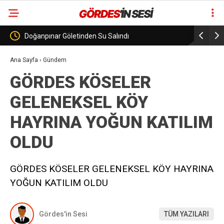
Görenez Mevkiinde Hafriyat Kamyonu Devrildi
Gelenek bo
değiştirme
Ana Sayfa
›
Gündem
GÖRDES KÖSELER
GELENEKSEL KÖY
HAYRINA YOĞUN KATILIM
OLDU
GÖRDES KÖSELER GELENEKSEL KÖY HAYRINA
YOĞUN KATILIM OLDU
Gördes'in Sesi
TÜM YAZILARI