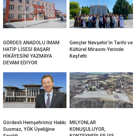
GÖRDES ANADOLU İMAM
Gençler Nevşehir’in Tarihi ve
HATİP LİSESİ BAŞARI
Kültürel Mirasını Yerinde
HİKÂYESİNİ YAZMAYA
Keşfetti
DEVAM EDİYOR
Gördesli Hemşehrimiz Hakkı
MİLYONLAR
Susmaz, YÖK Üyeliğine
KONUŞULUYOR,
Seçildi
KONTEYNERLER İSE