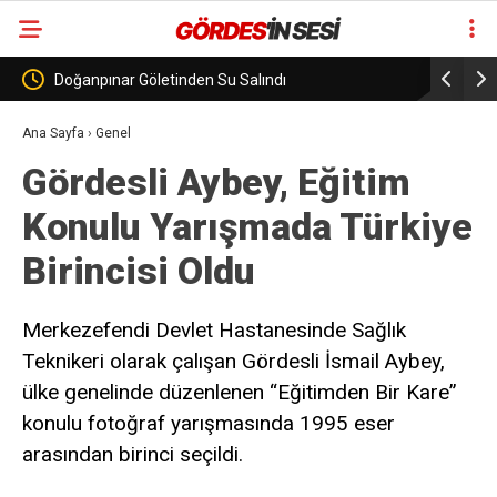
Görenez Mevkiinde Hafriyat Kamyonu Devrildi
Gelenek b
değiştirm
Ana Sayfa
›
Genel
Gördesli Aybey, Eğitim
Konulu Yarışmada Türkiye
Birincisi Oldu
Merkezefendi Devlet Hastanesinde Sağlık
Teknikeri olarak çalışan Gördesli İsmail Aybey,
ülke genelinde düzenlenen “Eğitimden Bir Kare”
konulu fotoğraf yarışmasında 1995 eser
arasından birinci seçildi.