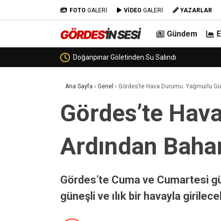
FOTO
GALERİ
VİDEO
GALERİ
YAZARLAR
Gündem
Görenez Mevkiinde Hafriyat Kamyon
Ana Sayfa
›
Genel
›
Gördes’te Hava Durumu: Yağmurlu Gün
Gördes’te Hav
Ardından Bahar
Gördes’te Cuma ve Cumartesi gün
güneşli ve ılık bir havayla girilec