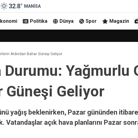
32.8
°
MANISA
Ekonomi
Politika
Dünya
Spor
Magazin
u Devrildi
lerin Ardından Bahar Güneşi Geliyor
a Durumu: Yağmurlu 
 Güneşi Geliyor
ü yağış beklenirken, Pazar gününden itibaren
ek. Vatandaşlar açık hava planlarını Pazar sonra