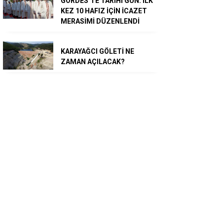
GÖRDES’TE TARİHİ GÜN: İLK
KEZ 10 HAFIZ İÇİN İCAZET
MERASİMİ DÜZENLENDİ
KARAYAĞCI GÖLETİ NE
ZAMAN AÇILACAK?