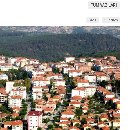
TÜM YAZILARI
Genel
Gündem