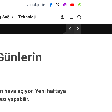
Bizi Takip Edin
Sağlık
Teknoloji
Gelenek bozulmadı… Başarı bu yıl
Günlerin
 hava açıyor. Yeni haftaya
sı yapabilir.