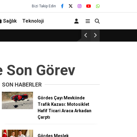
Bizi Takip Edin
Sağlık
Teknoloji
Gelenek bozulmadı… Başarı bu 
e Son Görev
SON HABERLER
Gördes Çayı Mevkiinde
Trafik Kazası: Motosiklet
Hafif Ticari Araca Arkadan
Çarptı
Gördes Meslek