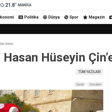
21.8
°
MANISA
Ekonomi
Politika
Dünya
Spor
Magazin
onu Devrildi
Son Görev
 Hasan Hüseyin Çin’
TÜM YAZILARI
Genel
Gündem