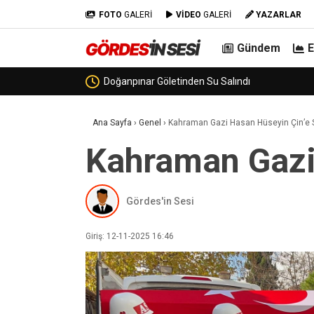
FOTO
GALERİ
VİDEO
GALERİ
YAZARLAR
Gündem
Görenez Mevkiinde Hafriyat Kamy
Ana Sayfa
›
Genel
›
Kahraman Gazi Hasan Hüseyin Çin’e 
Kahraman Gazi
Gördes'in Sesi
Giriş: 12-11-2025 16:46