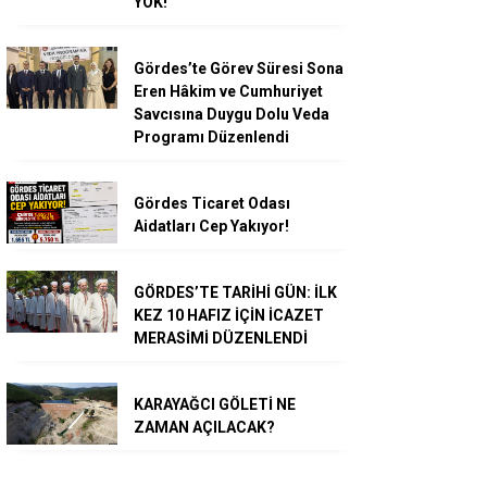
YOK!
Gördes’te Görev Süresi Sona
Eren Hâkim ve Cumhuriyet
Savcısına Duygu Dolu Veda
Programı Düzenlendi
Gördes Ticaret Odası
Aidatları Cep Yakıyor!
GÖRDES’TE TARİHİ GÜN: İLK
KEZ 10 HAFIZ İÇİN İCAZET
MERASİMİ DÜZENLENDİ
KARAYAĞCI GÖLETİ NE
ZAMAN AÇILACAK?