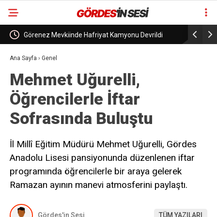
myonu Devrildi
Gelenek bozulmadı… Başarı bu yıl da adresini
değiştirmedi.
Ana Sayfa
›
Genel
Mehmet Uğurelli,
Öğrencilerle İftar
Sofrasında Buluştu
İl Millî Eğitim Müdürü Mehmet Uğurelli, Gördes
Anadolu Lisesi pansiyonunda düzenlenen iftar
programında öğrencilerle bir araya gelerek
Ramazan ayının manevi atmosferini paylaştı.
Gördes'in Sesi
TÜM YAZILARI