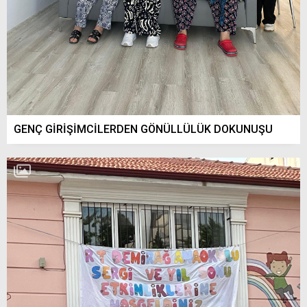
GENÇ GİRİŞİMCİLERDEN GÖNÜLLÜLÜK DOKUNUŞU